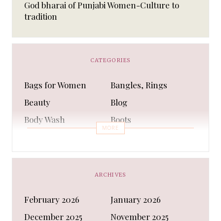
God bharai of Punjabi Women-Culture to
tradition
CATEGORIES
Bags for Women
Bangles, Rings
Beauty
Blog
Body Wash
Boots
MORE
Bra
Bracelet
Business
Capes & Wings
CAPS AND HATS
Casual Shoes
ARCHIVES
Casual Shoes
Christmas gifts
February 2026
January 2026
Cleanser
Clothing Sets
December 2025
November 2025