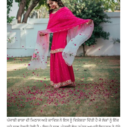
ਪੰਜਾਬੀ ਭਾਸ਼ਾ ਦੀ ਮਿਠਾਸ ਅਤੇ ਕਾਵਿਸ਼ ਨੇ ਇਸ ਨੂੰ ਵਿਸ਼ੇਸ਼ਤਾ ਦਿੱਤੀ ਹੈ ਜੋ ਲੋਕਾਂ ਨੂੰ ਇੱਕ
ਦੂਜੇ ਨਾਲ ਜੋੜਦੀ ਹੋਈ ਹੈ। ਇਸ ਦੇ ਨਾਲ, ਪੰਜਾਬੀ ਲੋਕ ਹਮੇਸ਼ਾ ਆਪਸੀ ਇਜ਼ਹਾਰ ਤੇ ਹੱਸੇ