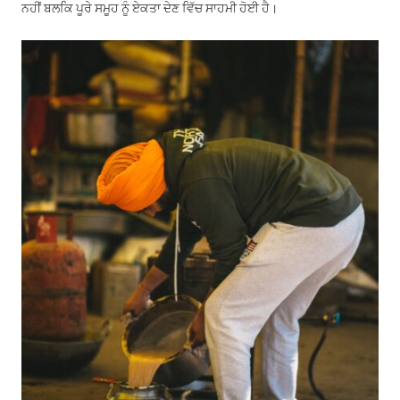
ਨਹੀਂ ਬਲਕਿ ਪੂਰੇ ਸਮੂਹ ਨੂੰ ਏਕਤਾ ਦੇਣ ਵਿੱਚ ਸਾਹਮੀ ਹੋਈ ਹੈ।