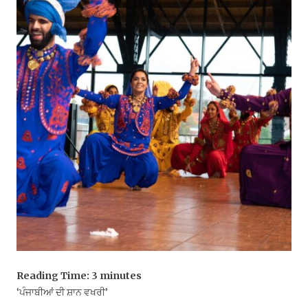
Reading Time:
3
minutes
‘ਪੰਜਾਬੀਆਂ ਦੀ ਸ਼ਾਨ ਵਖਰੀ’