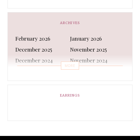
Business
Capes & Wings
CAPS AND HATS
Casual Shoes
ARCHIVES
Casual Shoes
Christmas gifts
February 2026
January 2026
Cleanser
Clothing Sets
December 2025
November 2025
COATS AND JACKETS
Concealer
December 2024
November 2024
Conditioner
Costumes
MORE
October 2024
September 2024
Cultural
Dangles & Latkans
August 2024
July 2024
Decorating
Deodorant
June 2024
May 2024
EARRINGS
Design
Dressing
April 2024
March 2024
Ethnic Wear
Eye Cream
February 2024
January 2024
Eyeliner
Eyes Shadow
December 2023
February 2023
Face Moisturiser
Face wash
January 2023
December 2022