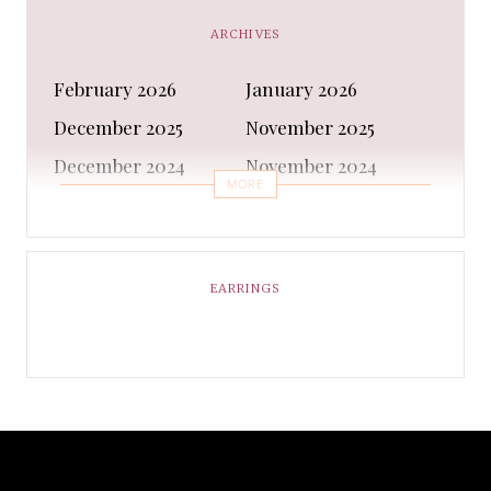
CAPS AND HATS
Casual Shoes
ARCHIVES
Casual Shoes
Christmas gifts
February 2026
January 2026
Cleanser
Clothing Sets
December 2025
November 2025
COATS AND JACKETS
Concealer
December 2024
November 2024
Conditioner
Costumes
MORE
October 2024
September 2024
Cultural
Dangles & Latkans
August 2024
July 2024
Decorating
Deodorant
June 2024
May 2024
EARRINGS
Design
Dressing
April 2024
March 2024
Ethnic Wear
Eye Cream
February 2024
January 2024
Eyeliner
Eyes Shadow
December 2023
February 2023
Face Moisturiser
Face wash
January 2023
December 2022
Fancy Dress
Fashion
November 2022
October 2022
formal Shoes
Foundation