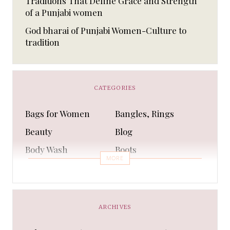
Traditions That Define Grace and Strength
of a Punjabi women
God bharai of Punjabi Women-Culture to
tradition
CATEGORIES
Bags for Women
Bangles, Rings
Beauty
Blog
Body Wash
Boots
MORE
Bra
Bracelet
Business
Capes & Wings
CAPS AND HATS
Casual Shoes
ARCHIVES
Casual Shoes
Christmas gifts